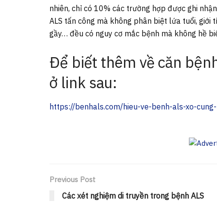
nhiên, chỉ có 10% các trường hợp được ghi nhận 
ALS tấn công mà không phân biệt lứa tuổi, giới tí
gầy… đều có nguy cơ mắc bệnh mà không hề biế
Để biết thêm về căn bện
ở link sau:
https://benhals.com/hieu-ve-benh-als-xo-cung
Previous Post
Các xét nghiệm di truyền trong bệnh ALS