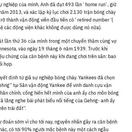
 nghiệp của mình. Anh đã đạt 493 lần ‘ home run’ , giữ
 năm 2013, và xác lập kỷ lục chơi 2.130 trận bóng chày
rở thành vận động viên đầu tiên có ‘ retired number ‘(
hệ các động viện khác không được dùng nó nữa).
t lần thứ 36 của mình trong một chuyến thăm cùng vợ
nesota, vào ngày 19 tháng 6 năm 1939. Trước khi
ệu chứng của căn bệnh này khi đang chơi trên sân: bao
i hợp.
yết định từ giã sự nghiệp bóng chày. Yankees đã chọn
ehrig” tại Sân vận động Yankee để vinh danh cựu vận
chân chính, cống hiến hết mình của anh ấy cho môn bóng
 lắng nghe bài phát biểu nổi tiếng của Gehrig- anh ấy
ên trái đất”.
 đoán sớm vì cho tới nay, nguyên nhân gây ra căn bệnh
hác, có tới 90% người mắc bệnh này một cách ngẫu