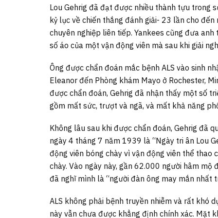
Lou Gehrig đã đạt được nhiều thành tựu trong sự
kỷ lục về chiến thắng đánh giải- 23 lần cho đến
chuyên nghiệp liên tiếp. Yankees cũng đưa anh t
số áo của một vận động viên mà sau khi giải ng
Ông được chẩn đoán mắc bệnh ALS vào sinh nhậ
Eleanor đến Phòng khám Mayo ở Rochester, Min
được chẩn đoán, Gehrig đã nhận thấy một số tri
gồm mất sức, trượt và ngã, và mất khả năng phố
Không lâu sau khi được chẩn đoán, Gehrig đã qu
ngày 4 tháng 7 năm 1939 là “Ngày tri ân Lou G
động viên bóng chày vì vận động viên thể thao 
chày. Vào ngày này, gần 62.000 người hâm mộ đã
đã nghĩ mình là “người đàn ông may mắn nhất tr
ALS không phải bệnh truyền nhiễm và rất khó dự
này vẫn chưa được khẳng định chính xác. Mặt k