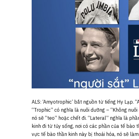
ALS: ‘Amyotrophic’ bắt nguồn từ tiếng Hy Lạp. “
“Trophic” có nghĩa là nuôi dưỡng – “Không nuô
nó sẽ “teo” hoặc chết đi. “Lateral” nghĩa là phầ
kinh đi từ tủy sống, nơi có các phần của tế bào t
vực tế bào thần kinh này bị thoái hóa, nó sẽ là