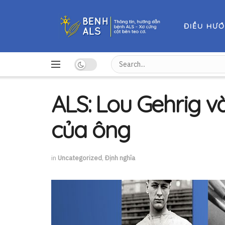
ĐIỀU HƯ
ALS: Lou Gehrig và
của ông
in
Uncategorized
,
Định nghĩa