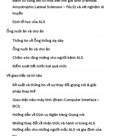
Bệnh xơ cứng teo cơ một bên thể gia đình (Familial
Amyotrophic Lateral Sclerosis – FALS) và xét nghiệm di
truyền
Dịch tễ học của ALS
Ống nuôi ăn và cho ăn
Thông tin về Ống thông dạ dày
Ống nuôi ăn và cho ăn
Chăm sóc răng miệng cho người bệnh ALS
Kiểm soát tiết nước bọt quá mức
Về giao tiếp và trí não
Đề xuất và thông tin về sự thay đổi giọng nói & giải
pháp thay thế
Giao diện não-máy tính (Brain-Computer Interface –
BCI)
Hướng dẫn về Dịch vụ Ngân hàng Giọng nói
Những thay đổi về nhận thức và hành vi trong ALS:
Hướng dẫn cho những người mắc ALS và gia đình của
họ