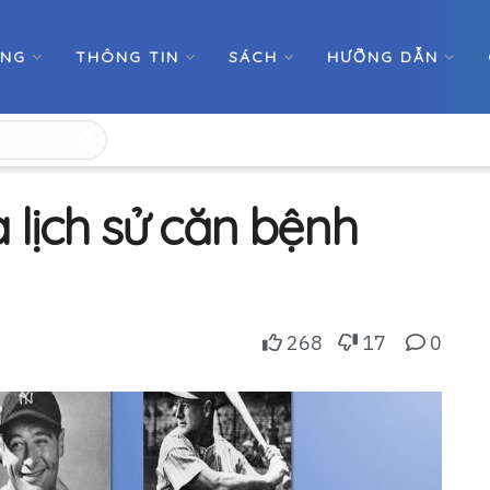
ỚNG
THÔNG TIN
SÁCH
HƯỠNG DẪN
 lịch sử căn bệnh
268
17
0