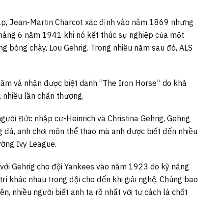
áp, Jean-Martin Charcot xác định vào năm 1869 nhưng
tháng 6 năm 1941 khi nó kết thúc sự nghiệp của một
ng bóng chày, Lou Gehrig. Trong nhiều năm sau đó, ALS
năm và nhận được biệt danh “The Iron Horse” do khả
 nhiều lần chấn thương.
người Đức nhập cư-Heinrich và Christina Gehrig, Gehrig
g đá, anh chơi môn thể thao mà anh được biết đến nhiều
ường Ivy League.
 với Gehrig cho đội Yankees vào năm 1923 do kỹ năng
trí khác nhau trong đội cho đến khi giải nghệ. Chúng bao
ên, nhiều người biết anh ta rõ nhất với tư cách là chốt