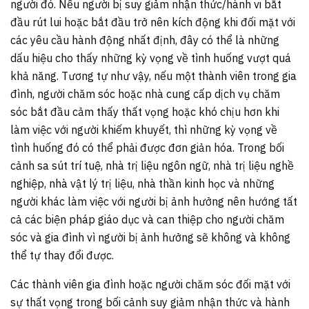
người đó. Nếu người bị suy giảm nhận thức/hành vi bắt
đầu rút lui hoặc bắt đầu trở nên kích động khi đối mặt với
các yêu cầu hành động nhất định, đây có thể là những
dấu hiệu cho thấy những kỳ vọng về tình huống vượt quá
khả năng. Tương tự như vậy, nếu một thành viên trong gia
đình, người chăm sóc hoặc nhà cung cấp dịch vụ chăm
sóc bắt đầu cảm thấy thất vọng hoặc khó chịu hơn khi
làm việc với người khiếm khuyết, thì những kỳ vọng về
tình huống đó có thể phải được đơn giản hóa. Trong bối
cảnh sa sút trí tuệ, nhà trị liệu ngôn ngữ, nhà trị liệu nghề
nghiệp, nhà vật lý trị liệu, nhà thần kinh học và những
người khác làm việc với người bị ảnh hưởng nên hướng tất
cả các biện pháp giáo dục và can thiệp cho người chăm
sóc và gia đình vì người bị ảnh hưởng sẽ không và không
thể tự thay đổi được.
Các thành viên gia đình hoặc người chăm sóc đối mặt với
sự thất vọng trong bối cảnh suy giảm nhận thức và hành