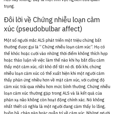
trọng.
Đôi lời về Chứng nhiễu loạn cảm
xúc (pseudobulbar affect)
Một số người mắc ALS phát triển một triệu chứng bất
thường được gọi là “ Chứng nhiễu loạn cảm xúc”. Họ có
thể khóc hoặc cười vào những thời điểm không thích hợp
hoặc thảo luận về việc làm thế nào khi họ bắt đầu cảm
thấy một cảm xúc, rất khó để tắt nó đi. Đôi khi, chứng
nhiễu loạn cảm xúc có thể xuất hiện khi một người cảm
thấy phản ứng nhiều hơn về mặt cảm xúc, với cường độ
cảm xúc trải qua nhiều hơn mức bình thường. Chứng nhiễu
loạn cảm xúc thường gặp trong ALS và là kết quả của
phản xạ não không còn hoạt động chính xác. Nó không
nhất thiết có nghĩa là một người đang cảm thấy lo lắng,
buồn bã, chán nản hoặc quẫn trí về cảm xúc. Những người