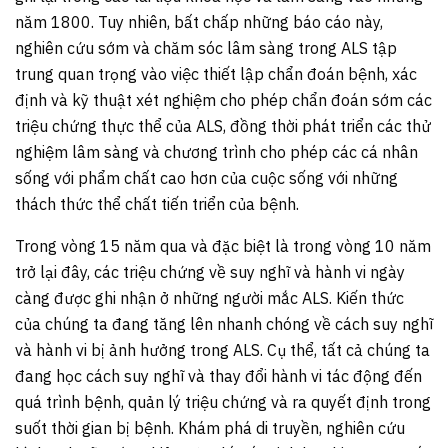
năm 1800. Tuy nhiên, bất chấp những báo cáo này,
nghiên cứu sớm và chăm sóc lâm sàng trong ALS tập
trung quan trọng vào việc thiết lập chẩn đoán bệnh, xác
định và kỹ thuật xét nghiệm cho phép chẩn đoán sớm các
triệu chứng thực thể của ALS, đồng thời phát triển các thử
nghiệm lâm sàng và chương trình cho phép các cá nhân
sống với phẩm chất cao hơn của cuộc sống với những
thách thức thể chất tiến triển của bệnh.
Trong vòng 15 năm qua và đặc biệt là trong vòng 10 năm
trở lại đây, các triệu chứng về suy nghĩ và hành vi ngày
càng được ghi nhận ở những người mắc ALS. Kiến thức
của chúng ta đang tăng lên nhanh chóng về cách suy nghĩ
và hành vi bị ảnh hưởng trong ALS. Cụ thể, tất cả chúng ta
đang học cách suy nghĩ và thay đổi hành vi tác động đến
quá trình bệnh, quản lý triệu chứng và ra quyết định trong
suốt thời gian bị bệnh. Khám phá di truyền, nghiên cứu