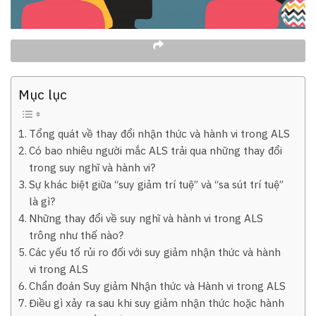
Mục lục
Tổng quát về thay đổi nhận thức và hành vi trong ALS
Có bao nhiêu người mắc ALS trải qua những thay đổi
trong suy nghĩ và hành vi?
Sự khác biệt giữa “suy giảm trí tuệ” và “sa sút trí tuệ”
là gì?
Những thay đổi về suy nghĩ và hành vi trong ALS
trông như thế nào?
Các yếu tố rủi ro đối với suy giảm nhận thức và hành
vi trong ALS
Chẩn đoán Suy giảm Nhận thức và Hành vi trong ALS
Điều gì xảy ra sau khi suy giảm nhận thức hoặc hành