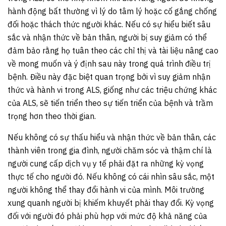
hành động bất thường vì lý do tâm lý hoặc cố gắng chống
đối hoặc thách thức người khác. Nếu có sự hiểu biết sâu
sắc và nhận thức về bản thân, người bị suy giảm có thể
đảm bảo rằng họ tuân theo các chỉ thị và tài liệu nâng cao
về mong muốn và ý định sau này trong quá trình điều trị
bệnh. Điều này đặc biệt quan trọng bởi vì suy giảm nhận
thức và hành vi trong ALS, giống như các triệu chứng khác
của ALS, sẽ tiến triển theo sự tiến triển của bệnh và trầm
trọng hơn theo thời gian.
Nếu không có sự thấu hiểu và nhận thức về bản thân, các
thành viên trong gia đình, người chăm sóc và thậm chí là
người cung cấp dịch vụ y tế phải đặt ra những kỳ vọng
thực tế cho người đó. Nếu không có cái nhìn sâu sắc, một
người không thể thay đổi hành vi của mình. Môi trường
xung quanh người bị khiếm khuyết phải thay đổi. Kỳ vọng
đối với người đó phải phù hợp với mức độ khả năng của