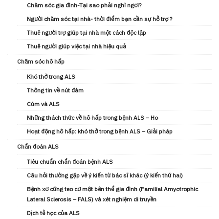
Chăm sóc gia đình-Tại sao phải nghỉ ngơi?
Người chăm sóc tại nhà- thời điểm bạn cần sự hỗ trợ ?
Thuê người trợ giúp tại nhà một cách độc lập
Thuê người giúp việc tại nhà hiệu quả
Chăm sóc hô hấp
Khó thở trong ALS
Thông tin về nút đàm
Cúm và ALS
Những thách thức về hô hấp trong bệnh ALS – Ho
Hoạt động hô hấp: khó thở trong bệnh ALS – Giải pháp
Chẩn đoán ALS
Tiêu chuẩn chẩn đoán bệnh ALS
Câu hỏi thường gặp về ý kiến từ bác sĩ khác (ý kiến ​thứ hai)
Bệnh xơ cứng teo cơ một bên thể gia đình (Familial Amyotrophic
Lateral Sclerosis – FALS) và xét nghiệm di truyền
Dịch tễ học của ALS