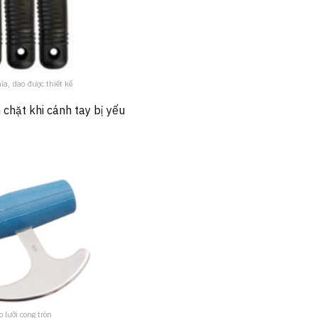
ĩa, dao được thiết kế
hặt khi cánh tay bị yếu
 lưỡi cong tròn