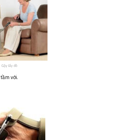
Gậy lấy đồ
tầm với.