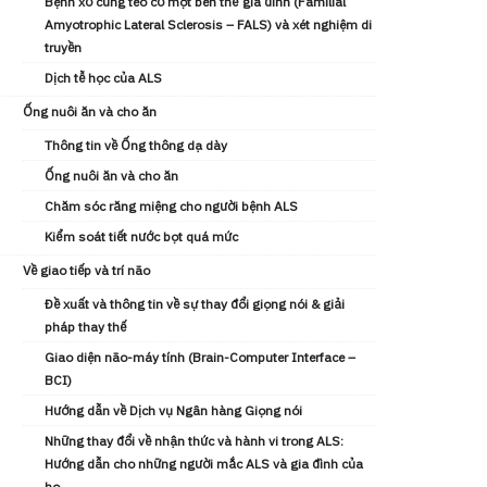
Bệnh xơ cứng teo cơ một bên thể gia đình (Familial
Amyotrophic Lateral Sclerosis – FALS) và xét nghiệm di
truyền
Dịch tễ học của ALS
Ống nuôi ăn và cho ăn
Thông tin về Ống thông dạ dày
Ống nuôi ăn và cho ăn
Chăm sóc răng miệng cho người bệnh ALS
Kiểm soát tiết nước bọt quá mức
Về giao tiếp và trí não
Đề xuất và thông tin về sự thay đổi giọng nói & giải
pháp thay thế
Giao diện não-máy tính (Brain-Computer Interface –
BCI)
Hướng dẫn về Dịch vụ Ngân hàng Giọng nói
Những thay đổi về nhận thức và hành vi trong ALS:
Hướng dẫn cho những người mắc ALS và gia đình của
họ