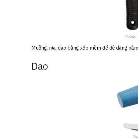
Muỗng, n
Muỗng, nĩa, dao bằng xốp mềm để dễ dàng nắm c
Dao
Dao