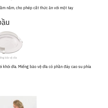
 cằm nắm, cho phép cắt thức ăn với một tay
bầu
ếng bảo vệ dĩa
ơi khỏi dĩa. Miếng bảo vệ dĩa có phần đáy cao su phía