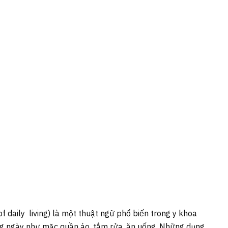
f daily living) là một thuật ngữ phổ biến trong y khoa
g ngày như mặc quần áo, tắm rửa, ăn uống. Những dụng