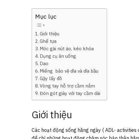
Mục lục
Giới thiệu
Ghế tựa
Móc gài nút áo, kéo khóa
Dụng cụ ăn uống
Dao
Miếng bảo vệ dĩa và dĩa bầu
Gậy lấy đồ
Vòng tay hỗ trợ cầm nắm
Đón gót giày với tay cầm dài
Giới thiệu
Các hoạt động sống hằng ngày ( ADL- activities o
để chỉ những hoạt động chăm sóc bản thân hằn