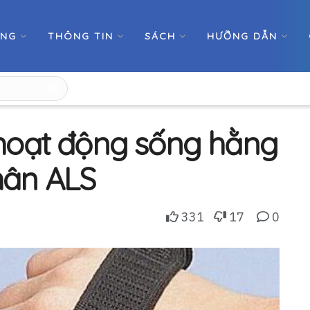
ỚNG
THÔNG TIN
SÁCH
HƯỠNG DẪN
hoạt động sống hằng
hân ALS
331
17
0