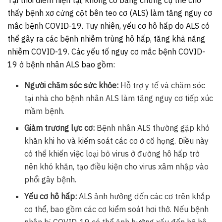
thấy bệnh xơ cứng cột bên teo cơ (ALS) làm tăng nguy cơ
mắc bệnh COVID-19. Tuy nhiên, yếu cơ hô hấp do ALS có
thể gây ra các bệnh nhiễm trùng hô hấp, tăng khả năng
nhiễm COVID-19. Các yếu tố nguy cơ mắc bệnh COVID-
19 ở bệnh nhân ALS bao gồm:
Người chăm sóc sức khỏe:
Hỗ trợ y tế và chăm sóc
tại nhà cho bệnh nhân ALS làm tăng nguy cơ tiếp xúc
mầm bệnh.
Giảm trương lực cơ:
Bệnh nhân ALS thường gặp khó
khăn khi ho và kiểm soát các cơ ở cổ họng. Điều này
có thể khiến việc loại bỏ virus ở đường hô hấp trở
nên khó khăn, tạo điều kiện cho virus xâm nhập vào
phổi gây bệnh.
Yếu cơ hô hấp:
ALS ảnh hưởng đến các cơ trên khắp
cơ thể, bao gồm các cơ kiểm soát hơi thở. Nếu bệnh
nhân bị COVID-19 có thể ảnh hưởng xấu đến hệ hô