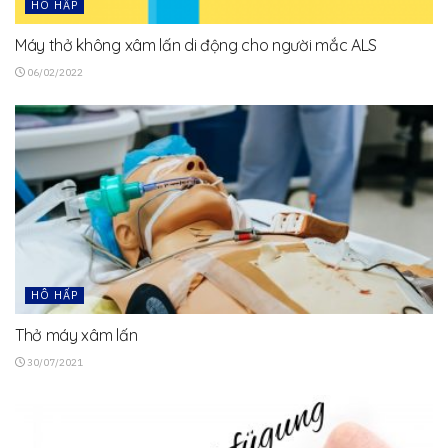
HÔ HẤP
Máy thở không xâm lấn di động cho người mắc ALS
06/02/2022
HÔ HẤP
Thở máy xâm lấn
30/07/2021