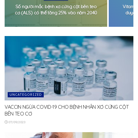
Số người mắc bệnh xơ cứng cột bên teo
Vitami
cơ (ALS) có thể tăng 25% vào năm 2040
duyệt 
UNCATEGORIZED
VACCIN NGỪA COVID-19 CHO BỆNH NHÂN XƠ CỨNG CỘT
BÊN TEO CƠ
07/09/2023