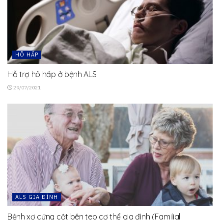
HÔ HẤP
Hỗ trợ hô hấp ở bệnh ALS
29/07/2021
ALS GIA ĐÌNH
Bệnh xơ cứng cột bên teo cơ thể gia đình (Familial