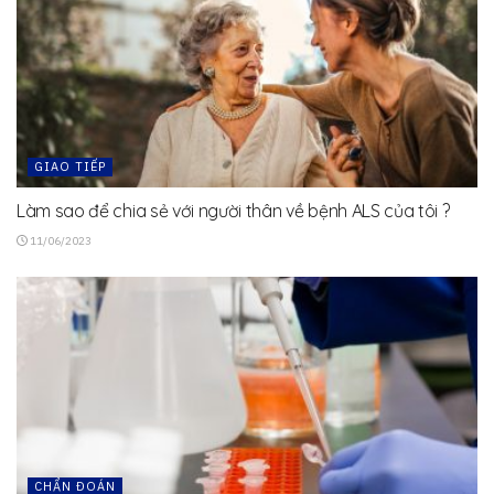
GIAO TIẾP
Làm sao để chia sẻ với người thân về bệnh ALS của tôi ?
11/06/2023
CHẨN ĐOÁN