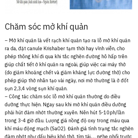
Chăm sóc mở khí quản
– Mở khí quản là vết rạch khí quản tạo ra lỗ mở khí quản
ra da, đặt canule Krishaber tạm thời hay vĩnh viễn, cho
phép thông khí đi qua khi tắc nghẽn đường hô hấp trên
giúp chất tiết ở khí quản ra ngoài, giúp việc cai máy thở
(do giảm khoảng chết và giảm kháng lực đường thở) cho
phép giúp thở nhân tạo vài ngày, nơi mở thường là ở đốt
sụn 2,3,4 vòng sụn khí quản.
– Công tác chăm sóc lỗ mở khí quản thường do điều
dưỡng thực hiện. Ngay sau khi mở khí quản điều dưỡng
phải hút đàm nhớt thường xuyên. Nên hút 5-10ph/lần
trong 3-4 giờ đầu. Lượng giá nồng độ oxy trong máu qua
khí máu động mạch (SaO2). Đánh giá tình trạng tắc nghẽn
đàm nhớt như dấu hiệu khó thở, tím tái,… nghe phổi trước