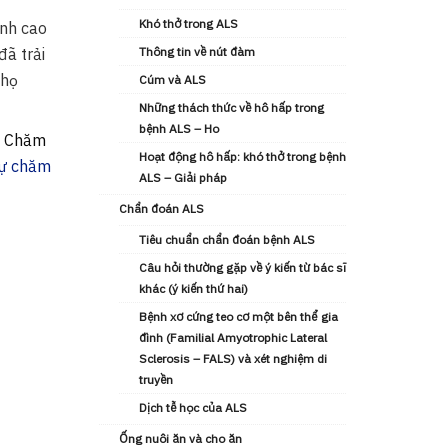
Khó thở trong ALS
ính cao
đã trải
Thông tin về nút đàm
 họ
Cúm và ALS
Những thách thức về hô hấp trong
bệnh ALS – Ho
về Chăm
Hoạt động hô hấp: khó thở trong bệnh
sự chăm
ALS – Giải pháp
Chẩn đoán ALS
Tiêu chuẩn chẩn đoán bệnh ALS
Câu hỏi thường gặp về ý kiến từ bác sĩ
khác (ý kiến ​thứ hai)
Bệnh xơ cứng teo cơ một bên thể gia
đình (Familial Amyotrophic Lateral
Sclerosis – FALS) và xét nghiệm di
truyền
Dịch tễ học của ALS
Ống nuôi ăn và cho ăn