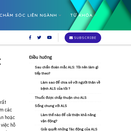
CHĂM SÓC LIÊN NGÀNH
TỪ KHÓA
SUBSCRIBE
c
Điều hướng
Sau chẩn đoán mắc ALS: Tôi nên làm gì
tiếp theo?
Làm sao để chia sẻ với người thân về
bệnh ALS của tôi ?
Thuốc được chấp thuận cho ALS
rất
Sống chung với ALS
êm các
Làm thế nào để cải thiện khả năng
an hoặc
vận động?
 việc hỗ
Giải quyết những Tác động của ALS