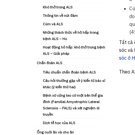
Khó thở trong ALS
Cứ
do
Thông tin về nút đàm
qu
Cúm và ALS
(4
Những thách thức về hô hấp trong
bệnh ALS – Ho
Tất cả 
Hoạt động hô hấp: khó thở trong bệnh
sóc và 
ALS – Giải pháp
sóc ở H
Chẩn đoán ALS
Theo AL
Tiêu chuẩn chẩn đoán bệnh ALS
Câu hỏi thường gặp về ý kiến từ bác sĩ
khác (ý kiến ​thứ hai)
Bệnh xơ cứng teo cơ một bên thể gia
đình (Familial Amyotrophic Lateral
Sclerosis – FALS) và xét nghiệm di
truyền
Dịch tễ học của ALS
Ống nuôi ăn và cho ăn