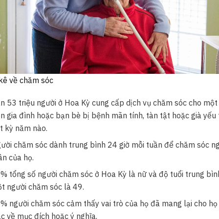
kê về chăm sóc
n 53 triệu người ở Hoa Kỳ cung cấp dịch vụ chăm sóc cho một
ên gia đình hoặc bạn bè bị bệnh mãn tính, tàn tật hoặc già yếu
t kỳ năm nào.
ười chăm sóc dành trung bình 24 giờ mỗi tuần để chăm sóc n
ân của họ.
% tổng số người chăm sóc ở Hoa Kỳ là nữ và độ tuổi trung bìn
t người chăm sóc là 49.
% người chăm sóc cảm thấy vai trò của họ đã mang lại cho h
ác về mục đích hoặc ý nghĩa.