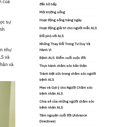
n của
đến hô hấp
Môi trường sống
Hoạt động sống hàng ngày
ược sự
Hoạt động giải trí cho người mắc ALS
ình
Đối phó với ALS
Những Thay Đổi Trong Tư Duy Và
ạn như
Hành Vi
LS và
Bệnh ALS: Điểm cuối cuộc đời
nhân và
Thực hành chăm sóc bản thân
Tránh kiệt sức trong chăm sóc người
bệnh ALS
Mẹo và Gợi ý cho Người Chăm sóc
bệnh nhân ALS
Chia sẻ của những người chăm sóc
bệnh nhân ALS
Tâm nguyện cuối đời (Advance
Directives)