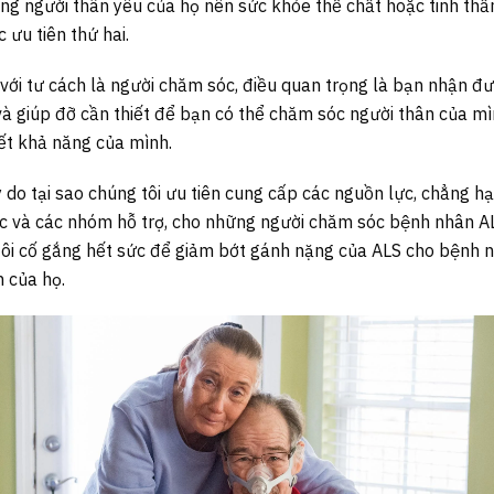
ng người thân yêu của họ nên sức khỏe thể chất hoặc tinh thầ
 ưu tiên thứ hai.
ới tư cách là người chăm sóc, điều quan trọng là bạn nhận đ
và giúp đỡ cần thiết để bạn có thể chăm sóc người thân của m
ết khả năng của mình.
ý do tại sao chúng tôi ưu tiên cung cấp các nguồn lực, chẳng h
c và các nhóm hỗ trợ, cho những người chăm sóc bệnh nhân A
ôi cố gắng hết sức để giảm bớt gánh nặng của ALS cho bệnh 
h của họ.