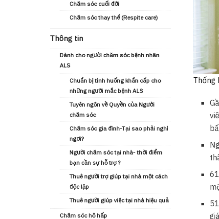
Chăm sóc cuối đời
Chăm sóc thay thế (Respite care)
Thông tin
Dành cho người chăm sóc bệnh nhân
ALS
Thống 
Chuẩn bị tình huống khẩn cấp cho
những người mắc bệnh ALS
Gầ
Tuyên ngôn về Quyền của Người
vi
chăm sóc
bấ
Chăm sóc gia đình-Tại sao phải nghỉ
ngơi?
Ng
Người chăm sóc tại nhà- thời điểm
th
bạn cần sự hỗ trợ ?
61
Thuê người trợ giúp tại nhà một cách
mộ
độc lập
Thuê người giúp việc tại nhà hiệu quả
51
gi
Chăm sóc hô hấp