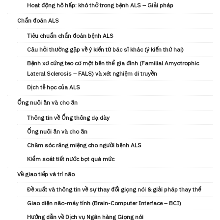
Hoạt động hô hấp: khó thở trong bệnh ALS – Giải pháp
Chẩn đoán ALS
Tiêu chuẩn chẩn đoán bệnh ALS
Câu hỏi thường gặp về ý kiến từ bác sĩ khác (ý kiến ​thứ hai)
Bệnh xơ cứng teo cơ một bên thể gia đình (Familial Amyotrophic
Lateral Sclerosis – FALS) và xét nghiệm di truyền
Dịch tễ học của ALS
Ống nuôi ăn và cho ăn
Thông tin về Ống thông dạ dày
Ống nuôi ăn và cho ăn
Chăm sóc răng miệng cho người bệnh ALS
Kiểm soát tiết nước bọt quá mức
Về giao tiếp và trí não
Đề xuất và thông tin về sự thay đổi giọng nói & giải pháp thay thế
Giao diện não-máy tính (Brain-Computer Interface – BCI)
Hướng dẫn về Dịch vụ Ngân hàng Giọng nói