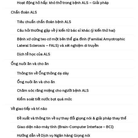
Hoạt động hô hấp: khó thở trong bệnh ALS – Giải pháp
Chẩn đoán ALS
Tiêu chuẩn chẩn đoán bệnh ALS
Câu hỏi thường gặp về ý kiến từ bác sĩ khác (ý kiến ​thứ hai)
Bệnh xơ cứng teo cơ một bên thể gia đình (Familial Amyotrophic
Lateral Sclerosis – FALS) và xét nghiệm di truyền
Dịch tễ học của ALS
Ống nuôi ăn và cho ăn
Thông tin về Ống thông dạ dày
Ống nuôi ăn và cho ăn
Chăm sóc răng miệng cho người bệnh ALS
Kiểm soát tiết nước bọt quá mức
Về giao tiếp và trí não
Đề xuất và thông tin về sự thay đổi giọng nói & giải pháp thay thế
Giao diện não-máy tính (Brain-Computer Interface – BCI)
Hướng dẫn về Dịch vụ Ngân hàng Giọng nói