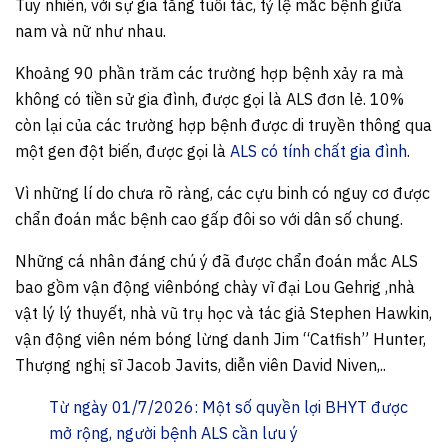
Tuy nhiên, với sự gia tăng tuổi tác, tỷ lệ mắc bệnh giữa
nam và nữ như nhau.
Khoảng 90 phần trăm các trường hợp bệnh xảy ra mà
không có tiền sử gia đình, được gọi là ALS đơn lẻ. 10%
còn lại của các trường hợp bệnh được di truyền thông qua
một gen đột biến, được gọi là
ALS có tính chất gia đình
.
Vì những lí do chưa rõ ràng, các cựu binh có nguy cơ được
chẩn đoán mắc bệnh cao gấp đôi so với dân số chung.
Những cá nhân đáng chú ý đã được chẩn đoán mắc ALS
bao gồm vận động viênbóng chày vĩ đại Lou Gehrig ,nhà
vật lý lý thuyết, nhà vũ trụ học và tác giả Stephen Hawkin,
vận động viên ném bóng lừng danh Jim “Catfish” Hunter,
Thượng nghị sĩ Jacob Javits, diễn viên David Niven,..
Từ ngày 01/7/2026: Một số quyền lợi BHYT được
mở rộng, người bệnh ALS cần lưu ý